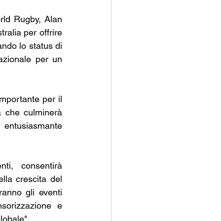
rld Rugby, Alan 
alia per offrire 
do lo status di 
zionale per un 
mportante per il 
 che culminerà 
entusiasmante 
i, consentirà 
la crescita del 
anno gli eventi 
sorizzazione e 
lobale".