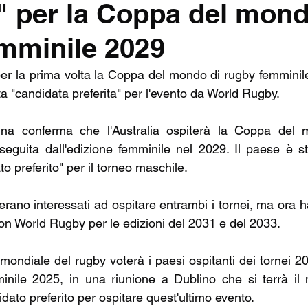
a" per la Coppa del mond
NSHIP
TOP14
SEVENS
CHAMPIONS CU
mminile 2029
MIERSHIP RUGBY
RUGBY BUSINESS
 per la prima volta la Coppa del mondo di rugby femminil
a "candidata preferita" per l'evento da World Rugby.
a conferma che l'Australia ospiterà la Coppa del m
seguita dall'edizione femminile nel 2029. Il paese è s
o preferito" per il torneo maschile.
 erano interessati ad ospitare entrambi i tornei, ma ora 
con World Rugby per le edizioni del 2031 e del 2033.
mondiale del rugby voterà i paesi ospitanti dei tornei 20
inile 2025, in una riunione a Dublino che si terrà il 
didato preferito per ospitare quest'ultimo evento.