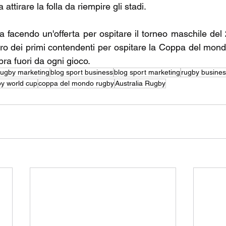
ttirare la folla da riempire gli stadi.
ta facendo un'offerta per ospitare il torneo maschile del
tro dei primi contendenti per ospitare la Coppa del mond
a fuori da ogni gioco.
rugby marketing
blog sport business
blog sport marketing
rugby busine
y world cup
coppa del mondo rugby
Australia Rugby