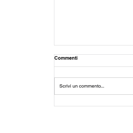
Commenti
Scrivi un commento...
World Rugby ha
ufficializzato le sedi della
RWC sino al 2033 -
Inghilterra, Australia e USA