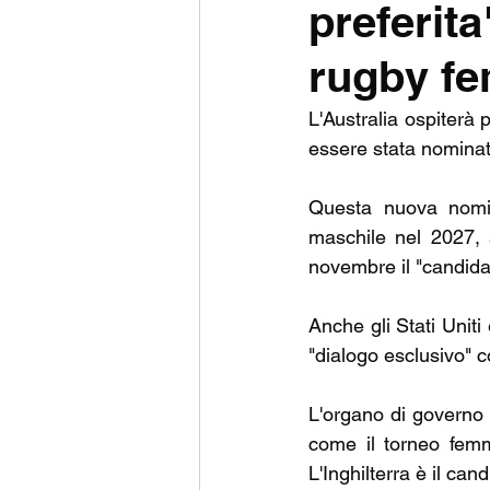
preferit
UNITED RUGBY CHAMPIO
rugby fe
CHALLENGE CUP
PRE
L'Australia ospiterà
essere stata nominat
Questa nuova nomin
maschile nel 2027, 
novembre il "candidat
Anche gli Stati Uniti
"dialogo esclusivo" 
L'organo di governo 
come il torneo femm
L'Inghilterra è il can