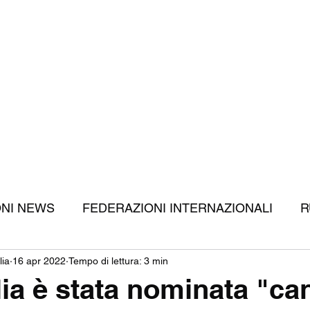
Home
C
ONI NEWS
FEDERAZIONI INTERNAZIONALI
R
lia
16 apr 2022
Tempo di lettura: 3 min
RUGBY
APPROFONDIMENTI
DIRITTI TV
lia è stata nominata "ca