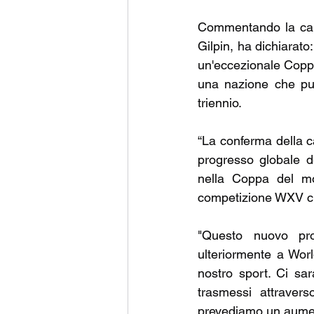
Commentando la candi
Gilpin, ha dichiarato:
un'eccezionale Coppa
una nazione che pun
triennio.
“La conferma della ca
progresso globale d
nella Coppa del mo
competizione WXV che
"Questo nuovo pro
ulteriormente a Worl
nostro sport. Ci sar
trasmessi attravers
prevediamo un aument