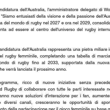
datura dell'Australia, l'amministratore delegato di Wo
 "Siamo entusiasti della visione e della passione dell'Austr
 del mondo di rugby nel 2027 e ora nel 2029, consolidan
ta ad essere al centro dell'universo del rugby interna
ndidatura dell'Australia rappresenta una pietra miliare i
el rugby femminile, completando una tabella di marcia
ndo di rugby fino al 2033, supportata dalla nuova 
 verrà lanciata il prossimo anno.
gramma, ricco di nuove iniziative senza precedent
d Rugby di collaborare con tutte le parti interessate nel
anno nuove soluzioni d'interazione per i fan, aumenter
o diversi canali, cresceranno le opportunità di spon
o della partecipazione per il gioco femminile su base g