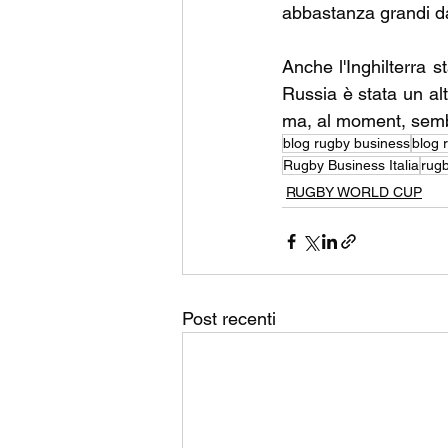
abbastanza grandi da a
Anche l'Inghilterra s
Russia è stata un al
ma, al moment, sembr
blog rugby business
blog 
Rugby Business Italia
rugb
RUGBY WORLD CUP
Post recenti