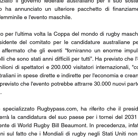
iato il governo federale australiano per il suo soste
o ha annunciato un ulteriore pacchetto di finanziamen
o femminile e l'evento maschile.
to per l'ultima volta la Coppa del mondo di rugby maschi
idente del comitato per le candidature australiane pe
affermato che gli eventi "forniranno un enorme impuls
i che sono stati anni difficili per tutti”. Ha previsto che 
ilioni di spettatori e 200.000 visitatori internazionali, 
straliani in spese dirette e indirette per l'economia e crea
previsto che l'evento potrebbe attrarre 30.000 nuovi parte
.
o specializzato Rugbypass.com, ha riferito che il presid
errà la candidatura del suo paese per i tornei del 2031
ente di World Rugby Bill Beaumont. In precedenza, infatt
 sul fatto che i Mondiali di rugby negli Stati Uniti non