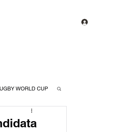
Accedi
hi siamo
Gruppi
Forum
Partners
UGBY WORLD CUP
SIX NATIONS RUGBY
ndidata