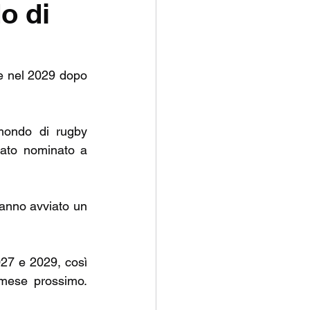
o di
P
e nel 2029 dopo 
ondo di rugby 
tato nominato a 
hanno avviato un 
27 e 2029, così 
mese prossimo. 