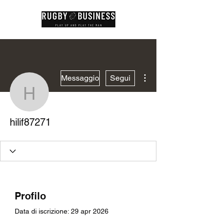
Altre azioni
Messaggio
Segui
hilif87271
hilif87271
Profilo
Data di iscrizione: 29 apr 2026