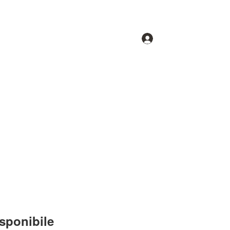
Accedi
hi siamo
Gruppi
Forum
Partners
sponibile