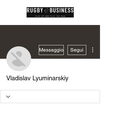
Altre azioni
Messaggio
Segui
Vladislav Lyuminarskiy