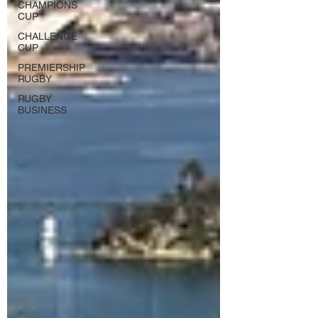
CHAMPIONS
CUP
CHALLENGE
CUP
PREMIERSHIP
RUGBY
RUGBY
BUSINESS