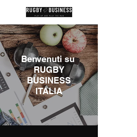
Benvenuti su
RUGBY
BUSINESS
ITALIA