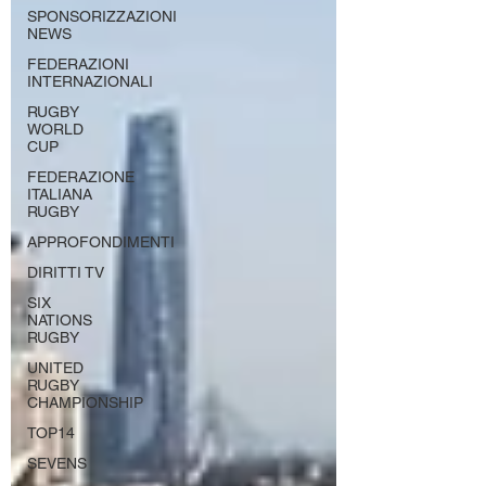
SPONSORIZZAZIONI
NEWS
FEDERAZIONI
INTERNAZIONALI
RUGBY
WORLD
CUP
FEDERAZIONE
ITALIANA
RUGBY
APPROFONDIMENTI
DIRITTI TV
SIX
NATIONS
RUGBY
UNITED
RUGBY
CHAMPIONSHIP
TOP14
SEVENS