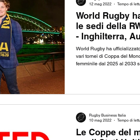
12 mag 2022
Tempo di lett
World Rugby ha 
NSHIP
TOP14
SEVENS
CHAMPIONS CU
le sedi della R
- Inghilterra, A
MIERSHIP RUGBY
RUGBY BUSINESS
World Rugby ha ufficializzato
vari tornei di Coppa del Mon
femminile dal 2025 al 2033 si
Rugby Business Italia
10 mag 2022
Tempo di lett
Le Coppe del 