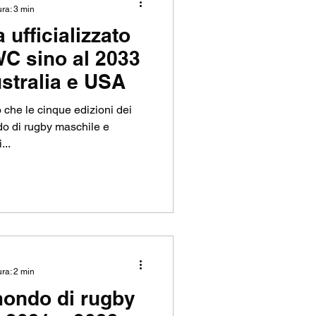
ura: 3 min
ufficializzato
P
WC sino al 2033
ustralia e USA
 che le cinque edizioni dei
do di rugby maschile e
...
ura: 2 min
mondo di rugby