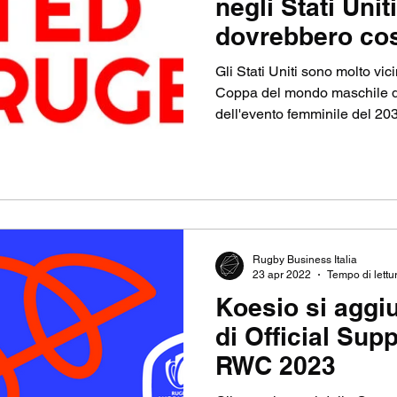
negli Stati Unit
dovrebbero cos
milioni
Gli Stati Uniti sono molto vic
Coppa del mondo maschile d
dell'evento femminile del 203
Rugby Business Italia
23 apr 2022
Tempo di lettu
Koesio si aggi
di Official Sup
RWC 2023