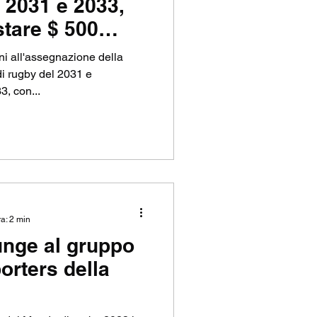
i 2031 e 2033,
tare $ 500
ini all'assegnazione della
i rugby del 2031 e
3, con...
ra: 2 min
unge al gruppo
porters della