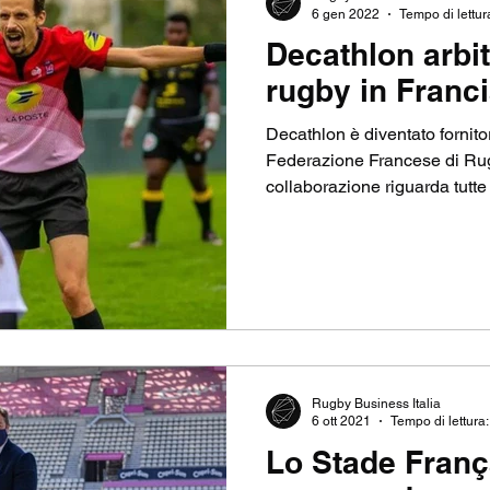
6 gen 2022
Tempo di lettur
Decathlon arbit
NSHIP
TOP14
SEVENS
CHAMPIONS CU
rugby in Franc
Decathlon è diventato fornitor
MIERSHIP RUGBY
RUGBY BUSINESS
Federazione Francese di Rug
collaborazione riguarda tutte l
Rugby Business Italia
6 ott 2021
Tempo di lettura:
Lo Stade Franç