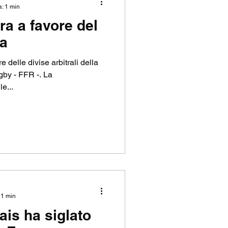
a: 1 min
ra a favore del
P
ia
e delle divise arbitrali della
by - FFR -. La
e...
 1 min
ais ha siglato