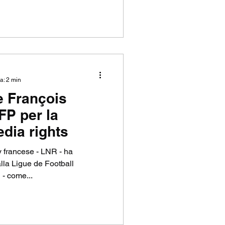
a: 2 min
 François
FP per la
dia rights
 francese - LNR - ha
lla Ligue de Football
 - come...