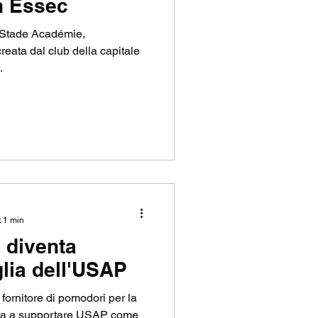
n Essec
a Stade Académie,
eata dal club della capitale
.
: 1 min
 diventa
lia dell'USAP
 fornitore di pomodori per la
nua a supportare USAP come