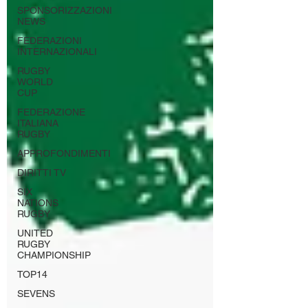
SPONSORIZZAZIONI
NEWS
FEDERAZIONI
INTERNAZIONALI
RUGBY
WORLD
CUP
FEDERAZIONE
ITALIANA
RUGBY
APPROFONDIMENTI
DIRITTI TV
SIX
NATIONS
RUGBY
UNITED
RUGBY
CHAMPIONSHIP
TOP14
SEVENS