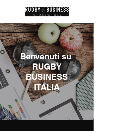
Benvenuti su
RUGBY
BUSINESS
ITALIA