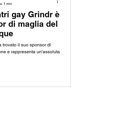
a: 1 min
tri gay Grindr è
P
r di maglia del
ique
a trovato il suo sponsor di
one e rappresenta un'assoluta