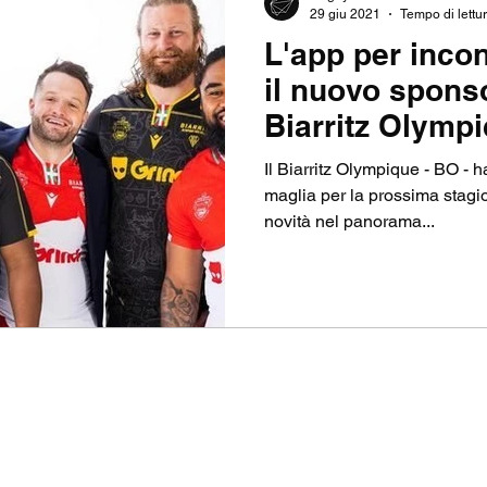
29 giu 2021
Tempo di lettur
L'app per incon
NSHIP
TOP14
SEVENS
CHAMPIONS CU
il nuovo sponso
Biarritz Olymp
MIERSHIP RUGBY
RUGBY BUSINESS
Il Biarritz Olympique - BO - h
maglia per la prossima stagi
novità nel panorama...