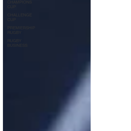
CHAMPIONS
CUP
CHALLENGE
CUP
PREMIERSHIP
RUGBY
RUGBY
BUSINESS