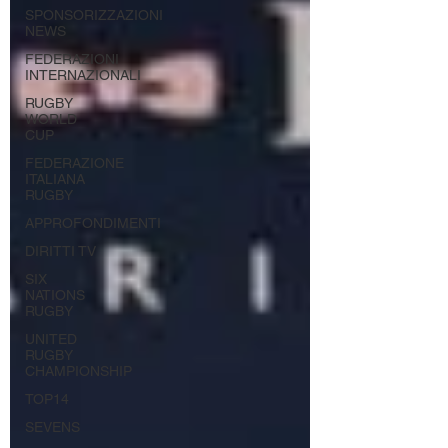
SPONSORIZZAZIONI
NEWS
FEDERAZIONI
INTERNAZIONALI
RUGBY
WORLD
CUP
FEDERAZIONE
ITALIANA
RUGBY
APPROFONDIMENTI
DIRITTI TV
SIX
NATIONS
RUGBY
UNITED
RUGBY
CHAMPIONSHIP
TOP14
SEVENS