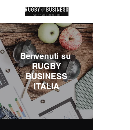
Benvenuti su
RUGBY
BUSINESS
ITALIA