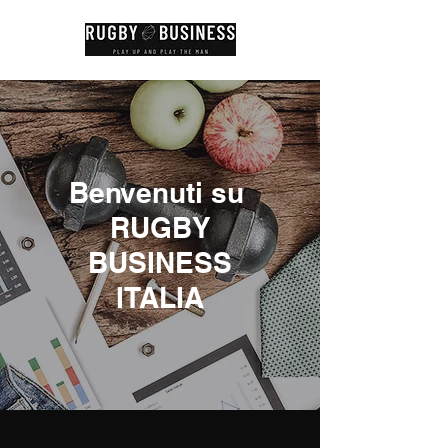
Benvenuti su
RUGBY
BUSINESS
ITALIA