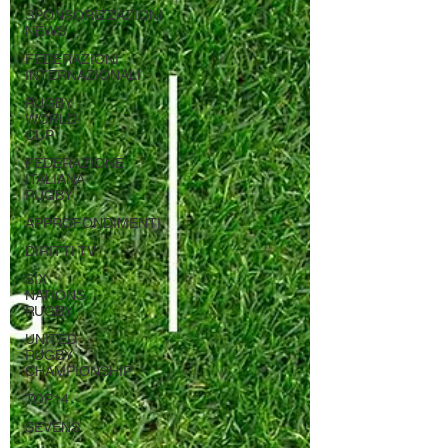
SPONSORIZZAZIONI
NEWS
FEDERAZIONI
INTERNAZIONALI
RUGBY
WORLD
CUP
FEDERAZIONE
ITALIANA
RUGBY
APPROFONDIMENTI
DIRITTI TV
SIX
NATIONS
RUGBY
UNITED
RUGBY
CHAMPIONSHIP
TOP14
SEVENS