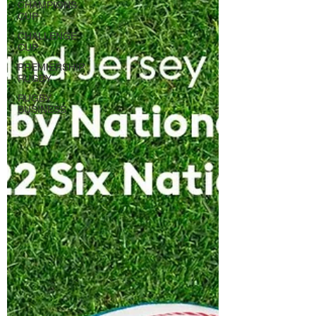
CHAMPIONS
CUP
CHALLENGE
CUP
PREMIERSHIP
RUGBY
RUGBY
BUSINESS