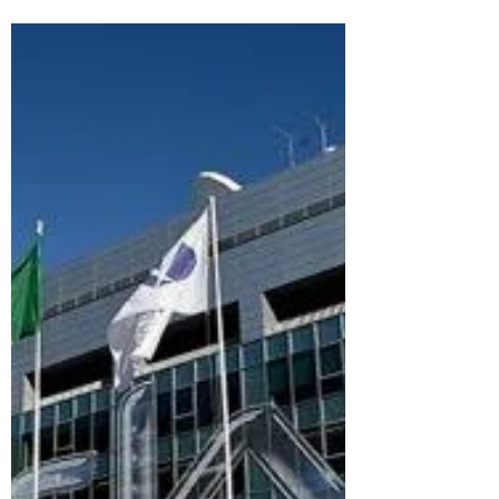
stagione
Prosegue con successo il sodalizio tra CEV e
Benetton Rugby che ha dato soddisfazione ed
emozionato entrambe le società partner.
Impresa...