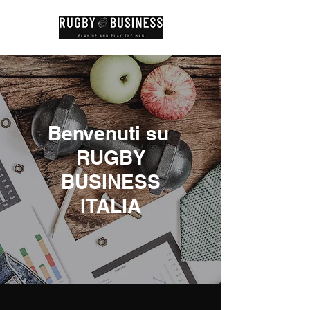
Benvenuti su
RUGBY
BUSINESS
ITALIA