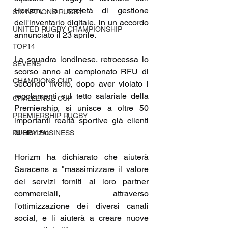
Horizm, la società di gestione 
SIX NATIONS RUGBY
dell'inventario digitale, in un accordo 
UNITED RUGBY CHAMPIONSHIP
annunciato il 23 aprile.
TOP14
La squadra londinese, retrocessa lo 
SEVENS
scorso anno al campionato RFU di 
CHAMPIONS CUP
secondo livello, dopo aver violato i 
regolamenti sul tetto salariale della 
CHALLENGE CUP
Premiership, si unisce a oltre 50 
PREMIERSHIP RUGBY
importanti realtà sportive già clienti 
di Horizm.
RUGBY BUSINESS
Horizm ha dichiarato che aiuterà 
Saracens a "massimizzare il valore 
dei servizi forniti ai loro partner 
commerciali, attraverso 
l'ottimizzazione dei diversi canali 
social, e li aiuterà a creare nuove 