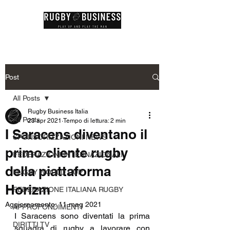
Post
All Posts
Rugby Business Italia
All Posts
23 apr 2021
Tempo di lettura: 2 min
I Saracens diventano il
SPONSORIZZAZIONI NEWS
primo cliente rugby
FEDERAZIONI INTERNAZIONALI
della piattaforma
RUGBY WORLD CUP
Horizm
FEDERAZIONE ITALIANA RUGBY
Aggiornamento:
11 mag 2021
APPROFONDIMENTI
I Saracens sono diventati la prima 
DIRITTI TV
squadra di rugby a lavorare con 