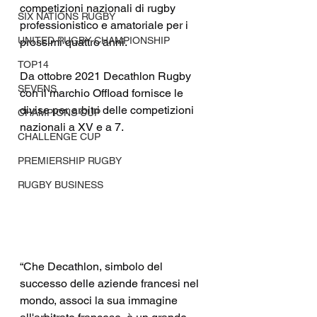
competizioni nazionali di rugby 
SIX NATIONS RUGBY
professionistico e amatoriale per i 
UNITED RUGBY CHAMPIONSHIP
prossimi quattro anni.
TOP14
Da ottobre 2021 Decathlon Rugby 
SEVENS
con il marchio Offload fornisce le 
divise per arbitri delle competizioni 
CHAMPIONS CUP
nazionali a XV e a 7.
CHALLENGE CUP
PREMIERSHIP RUGBY
RUGBY BUSINESS
“Che Decathlon, simbolo del 
successo delle aziende francesi nel 
mondo, associ la sua immagine 