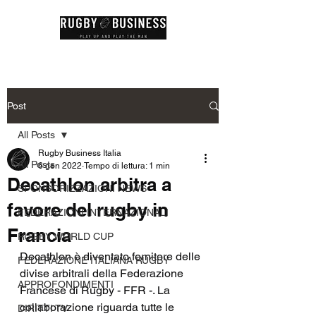
Post
All Posts
Rugby Business Italia
All Posts
6 gen 2022
Tempo di lettura: 1 min
Decathlon arbitra a
SPONSORIZZAZIONI NEWS
favore del rugby in
FEDERAZIONI INTERNAZIONALI
Francia
RUGBY WORLD CUP
Decathlon è diventato fornitore delle 
FEDERAZIONE ITALIANA RUGBY
divise arbitrali della Federazione 
APPROFONDIMENTI
Francese di Rugby - FFR -. La 
collaborazione riguarda tutte le 
DIRITTI TV