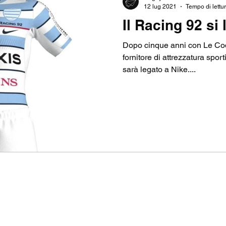
12 lug 2021
Tempo di lettur
Il Racing 92 si
NSHIP
TOP14
SEVENS
CHAMPIONS CU
Dopo cinque anni con Le Coq
fornitore di attrezzatura spor
sarà legato a Nike....
MIERSHIP RUGBY
RUGBY BUSINESS