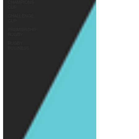
CHAMPIONS
CUP
CHALLENGE
CUP
PREMIERSHIP
RUGBY
RUGBY
BUSINESS