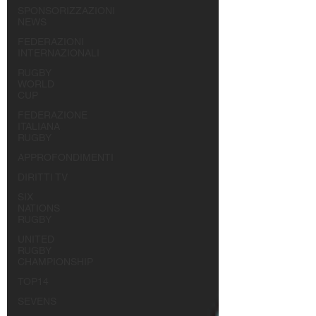
SPONSORIZZAZIONI
NEWS
FEDERAZIONI
INTERNAZIONALI
RUGBY
WORLD
CUP
FEDERAZIONE
ITALIANA
RUGBY
APPROFONDIMENTI
DIRITTI TV
SIX
NATIONS
RUGBY
UNITED
RUGBY
CHAMPIONSHIP
TOP14
SEVENS