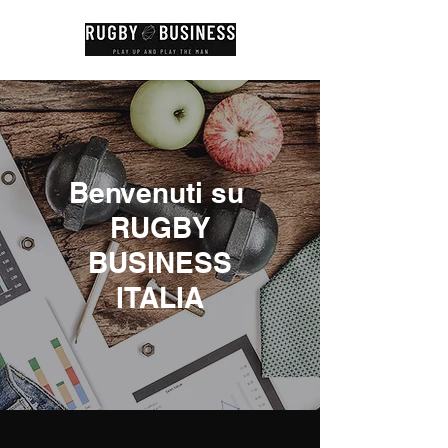
Benvenuti su
RUGBY
BUSINESS
ITALIA