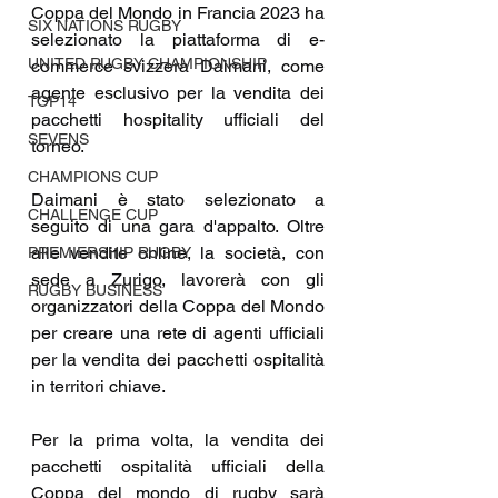
Coppa del Mondo in Francia 2023 ha 
SIX NATIONS RUGBY
selezionato la piattaforma di e-
UNITED RUGBY CHAMPIONSHIP
commerce svizzera Daimani, come 
agente esclusivo per la vendita dei 
TOP14
pacchetti hospitality ufficiali del 
SEVENS
torneo. 
CHAMPIONS CUP
Daimani è stato selezionato a 
CHALLENGE CUP
seguito di una gara d'appalto. Oltre 
alle vendite online, la società, con 
PREMIERSHIP RUGBY
sede a Zurigo, lavorerà con gli 
RUGBY BUSINESS
organizzatori della Coppa del Mondo 
per creare una rete di agenti ufficiali 
per la vendita dei pacchetti ospitalità 
in territori chiave.
Per la prima volta, la vendita dei 
pacchetti ospitalità ufficiali della 
Coppa del mondo di rugby sarà 