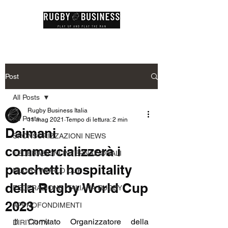
Post
All Posts
Rugby Business Italia
All Posts
11 mag 2021
Tempo di lettura: 2 min
Daimani
SPONSORIZZAZIONI NEWS
commercializzerà i
FEDERAZIONI INTERNAZIONALI
pacchetti hospitality
RUGBY WORLD CUP
della Rugby World Cup
FEDERAZIONE ITALIANA RUGBY
2023
APPROFONDIMENTI
Il Comitato Organizzatore della 
DIRITTI TV