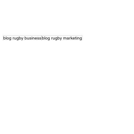
blog rugby business
blog rugby marketing
rugby business
rugby business Italia
rugby world cup
coppa del mondo rugby
pacchetti ospitalità rugby
RUGBY WORLD CUP
Mostra tutti
Post recenti