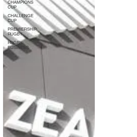
CHAMPIONS
CUP
CHALLENGE
CUP
PREMIERSHIP
RUGBY
RUGBY
BUSINESS