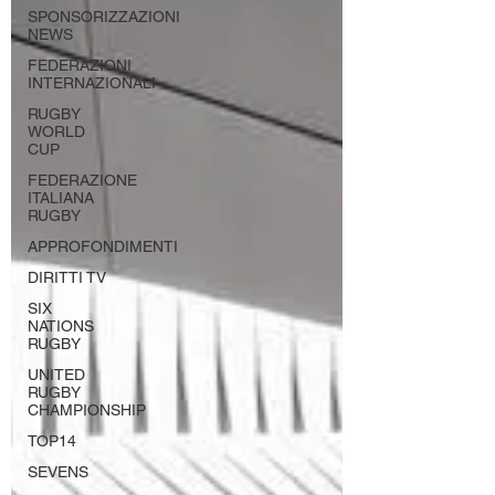
SPONSORIZZAZIONI
NEWS
FEDERAZIONI
INTERNAZIONALI
RUGBY
WORLD
CUP
FEDERAZIONE
ITALIANA
RUGBY
APPROFONDIMENTI
DIRITTI TV
SIX
NATIONS
RUGBY
UNITED
RUGBY
CHAMPIONSHIP
TOP14
SEVENS