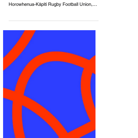
Rugby Business Italia
28 apr 2022
Tempo di lettura: 2 min
Mansell e Y11 Sport & Media
acquisiscono le quote degli
Hurricanes
Il gruppo di investimento Y11 Sport & Media,
con sede a Hong Kong e il direttore della
Horowhenua-Kāpiti Rugby Football Union,
Richard...