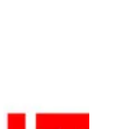
rugby maschile e femminile dal 2025 al 2033
si...