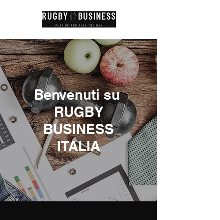
Benvenuti su
RUGBY
BUSINESS
ITALIA