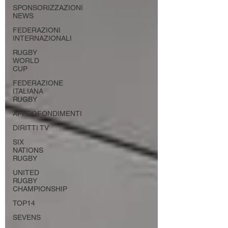
SPONSORIZZAZIONI
NEWS
FEDERAZIONI
INTERNAZIONALI
RUGBY
WORLD
CUP
FEDERAZIONE
ITALIANA
RUGBY
APPROFONDIMENTI
DIRITTI TV
SIX
NATIONS
RUGBY
UNITED
RUGBY
CHAMPIONSHIP
TOP14
SEVENS