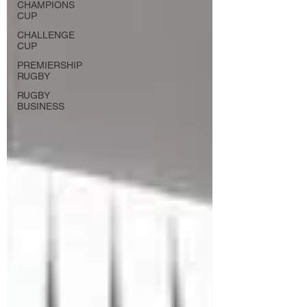
CHAMPIONS
CUP
CHALLENGE
CUP
PREMIERSHIP
RUGBY
RUGBY
BUSINESS