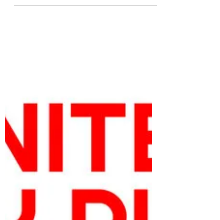
edizioni dei vari tornei di Coppa del Mondo di
rugby maschile e femminile dal 2025 al 2033
si...