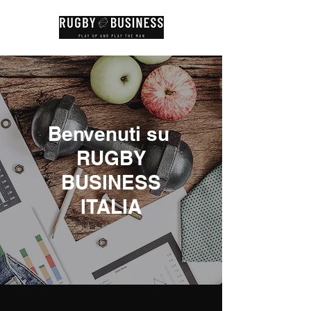
Benvenuti su
RUGBY
BUSINESS
ITALIA