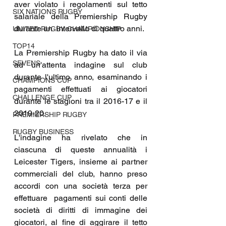
aver violato i regolamenti sul tetto 
SIX NATIONS RUGBY
salariale della Premiership Rugby 
durante un  intervallo di quattro anni.
UNITED RUGBY CHAMPIONSHIP
TOP14
La Premiership Rugby ha dato il via 
SEVENS
ad un'attenta indagine sul club 
durante l'ultimo anno, esaminando i 
CHAMPIONS CUP
pagamenti effettuati ai giocatori 
CHALLENGE CUP
durante le stagioni tra il 2016-17 e il 
2019-20.
PREMIERSHIP RUGBY
RUGBY BUSINESS
L'indagine ha rivelato che in 
ciascuna di queste annualità i 
Leicester Tigers, insieme ai partner 
commerciali del club, hanno preso 
accordi con una società terza per 
effettuare  pagamenti sui conti delle 
società di diritti di immagine dei 
giocatori, al fine di aggirare il tetto 