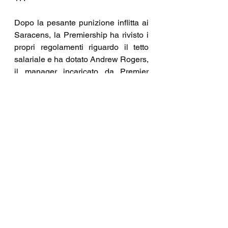
Dopo la pesante punizione inflitta ai 
Saracens, la Premiership ha rivisto i 
propri regolamenti riguardo il tetto 
salariale e ha dotato Andrew Rogers, 
il manager incaricato da Premier 
Rugby di controllare la situazione dei 
salary cap, maggiori poteri per 
indagare sulle spese dei club.
Rogers ha dichiarato: “I Leicester 
Tigers hanno collaborato alla mia 
indagine e hanno accettato i risultati, 
il che ci consente di applicare le 
sanzioni definite dai regolamenti. 
Sebbene siamo soddisfatti che le 
azioni che hanno portato alla spesa 
eccessiva siano state interrotte, 