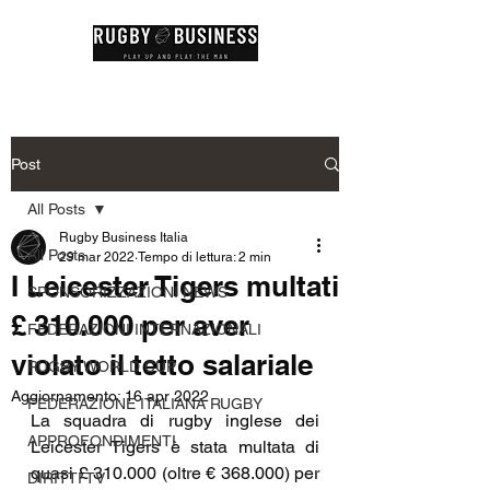
Post
All Posts
Rugby Business Italia
All Posts
29 mar 2022
Tempo di lettura: 2 min
I Leicester Tigers multati
SPONSORIZZAZIONI NEWS
£ 310.000 per aver
FEDERAZIONI INTERNAZIONALI
violato il tetto salariale
RUGBY WORLD CUP
Aggiornamento:
16 apr 2022
FEDERAZIONE ITALIANA RUGBY
La squadra di rugby inglese dei 
APPROFONDIMENTI
Leicester Tigers è stata multata di 
quasi £ 310.000 (oltre € 368.000) per 
DIRITTI TV