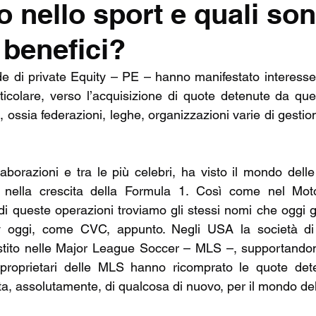
 nello sport e quali son
NSHIP
TOP14
SEVENS
CHAMPIONS CU
 benefici?
MIERSHIP RUGBY
RUGBY BUSINESS
e di private Equity – PE – hanno manifestato interesse
rticolare, verso l’acquisizione di quote detenute da que
rs, ossia federazioni, leghe, organizzazioni varie di gestio
aborazioni e tra le più celebri, ha visto il mondo delle 
 nella crescita della Formula 1. Così come nel Mot
di queste operazioni troviamo gli stessi nomi che oggi g
 oggi, come CVC, appunto. Negli USA la società di P
stito nelle Major League Soccer – MLS –, supportandone
proprietari delle MLS hanno ricomprato le quote dete
ta, assolutamente, di qualcosa di nuovo, per il mondo del