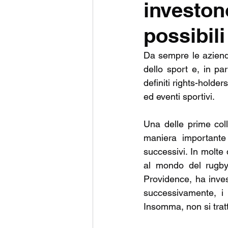
investono
UNITED RUGBY CHAMPIO
possibili
CHALLENGE CUP
PRE
Da sempre le aziend
dello sport e, in pa
definiti rights-holde
ed eventi sportivi.
Una delle prime coll
maniera importante
successivi. In molte 
al mondo del rugby
Providence, ha inve
successivamente, i 
Insomma, non si trat