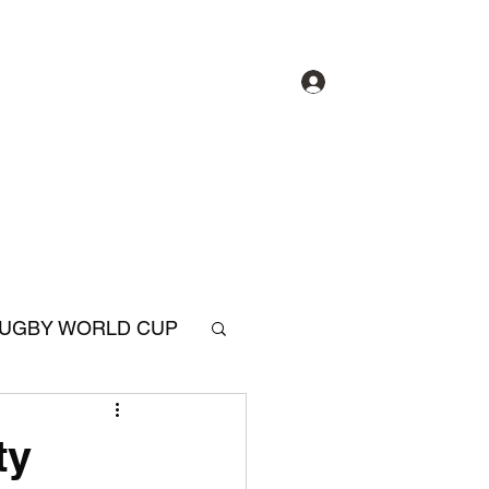
Accedi
hi siamo
Gruppi
Forum
Partners
UGBY WORLD CUP
SIX NATIONS RUGBY
ty