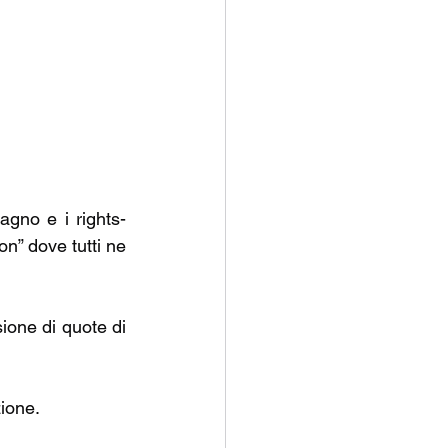
agno e i rights-
n” dove tutti ne 
one di quote di 
ione. 