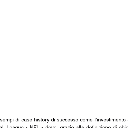
esempi di case-history di successo come l’investimento d
ll League - NFL - dove, grazie alla definizione di obiett