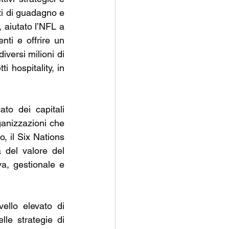
ti di guadagno e 
 aiutato l’NFL a 
nti e offrire un 
versi milioni di 
i hospitality, in 
o dei capitali 
ganizzazioni che 
, il Six Nations 
del valore del 
a, gestionale e 
ello elevato di 
le strategie di 