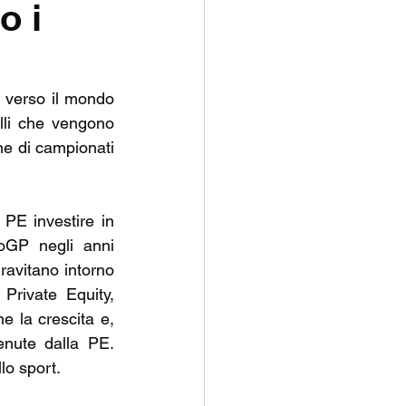
o i
P
 verso il mondo 
lli che vengono 
ne di campionati 
PE investire in 
oGP negli anni 
ravitano intorno 
rivate Equity, 
 la crescita e, 
nute dalla PE. 
lo sport.