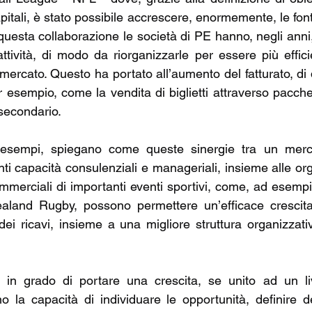
apitali, è stato possibile accrescere, enormemente, le fon
a questa collaborazione le società di PE hanno, negli anni,
attività, di modo da riorganizzarle per essere più efficie
 mercato. Questo ha portato all’aumento del fatturato, di di
per esempio, come la vendita di biglietti attraverso pacchett
secondario. 
esempi, spiegano come queste sinergie tra un mercat
ti capacità consulenziali e manageriali, insieme alle or
ommerciali di importanti eventi sportivi, come, ad esempio
and Rugby, possono permettere un’efficace crescita 
dei ricavi, insieme a una migliore struttura organizzativ
è in grado di portare una crescita, se unito ad un liv
la capacità di individuare le opportunità, definire del