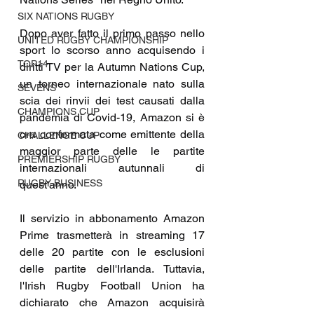
SIX NATIONS RUGBY
Dopo aver fatto il primo passo nello 
UNITED RUGBY CHAMPIONSHIP
sport lo scorso anno acquisendo i 
TOP14
diritti TV per la Autumn Nations Cup, 
un torneo internazionale nato sulla 
SEVENS
scia dei rinvii dei test causati dalla 
CHAMPIONS CUP
pandemia di Covid-19, Amazon si è 
ora confermata come emittente della 
CHALLENGE CUP
maggior parte delle le partite 
PREMIERSHIP RUGBY
internazionali autunnali di 
RUGBY BUSINESS
quest'anno.
Il servizio in abbonamento Amazon 
Prime trasmetterà in streaming 17 
delle 20 partite con le esclusioni 
delle partite dell'Irlanda. Tuttavia, 
l'Irish Rugby Football Union ha 
dichiarato che Amazon acquisirà 