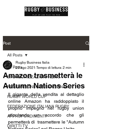
Post
All Posts
Rugby Business Italia
All Posts
23 ago 2021
Tempo di lettura: 2 min
Amazon trasmetterà le
SPONSORIZZAZIONI NEWS
Autumn Nations Series
FEDERAZIONI INTERNAZIONALI
Il gigante della vendita al dettaglio 
RUGBY WORLD CUP
online Amazon ha raddoppiato il 
FEDERAZIONE ITALIANA RUGBY
proprio impegno nel rugby union 
stipulando un accordo che gli 
APPROFONDIMENTI
permetterà di  trasmettere le "Autumn 
DIRITTI TV
Nations Series" nel Regno Unito.