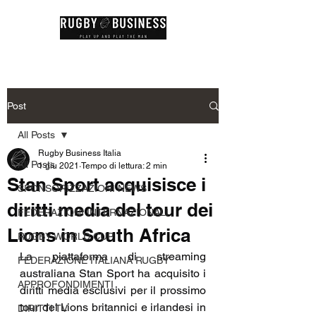
Post
All Posts
Rugby Business Italia
All Posts
1 giu 2021
Tempo di lettura: 2 min
Stan Sport acquisisce i
SPONSORIZZAZIONI NEWS
diritti media del tour dei
FEDERAZIONI INTERNAZIONALI
Lions in South Africa
RUGBY WORLD CUP
La piattaforma di streaming 
FEDERAZIONE ITALIANA RUGBY
australiana Stan Sport ha acquisito i 
APPROFONDIMENTI
diritti media esclusivi per il prossimo 
tour dei Lions britannici e irlandesi in 
DIRITTI TV