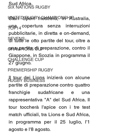
Sud Africa.
SIX NATIONS RUGBY
UNITED RUGBY CHAMPIONSHIP
Stan Sport mostrerà, in Australia, 
una copertura senza interruzioni 
TOP14
pubblicitarie, in diretta e on-demand, 
SEVENS
di tutte le otto partite del tour, oltre a 
una partita di preparazione, contro il 
CHAMPIONS CUP
Giappone, in Scozia in programma il 
CHALLENGE CUP
27 giugno.
PREMIERSHIP RUGBY
Il tour dei Lions inizierà con alcune 
RUGBY BUSINESS
partite di preparazione contro quattro 
franchigie sudafricane e una 
rappresentativa "A" del Sud Africa. Il 
tour toccherà l'apice con i tre test 
match ufficiali, tra Lions e Sud Africa, 
in programma per il 25 luglio, l'1 
agosto e l'8 agosto.