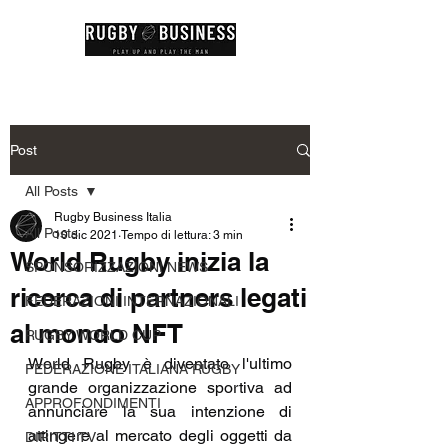
Post
All Posts
Rugby Business Italia
All Posts
10 dic 2021
Tempo di lettura: 3 min
World Rugby inizia la
SPONSORIZZAZIONI NEWS
ricerca di partners legati
FEDERAZIONI INTERNAZIONALI
al mondo NFT
RUGBY WORLD CUP
World Rugby è diventato l'ultimo 
FEDERAZIONE ITALIANA RUGBY
grande organizzazione sportiva ad 
APPROFONDIMENTI
annunciare la sua intenzione di 
attingere al mercato degli oggetti da 
DIRITTI TV