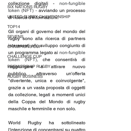
collezione digitali - 
non-fungible 
SIX NATIONS RUGBY
token (NFT) - 
avviando un processo 
UNITED RUGBY CHAMPIONSHIP
di ricerca d'informazioni.
TOP14
Gli organi di governo del mondo del 
SEVENS
rugby sono alla ricerca di partners 
interessati allo sviluppo congiunto di 
CHAMPIONS CUP
un programma legato ai 
non-fungible 
CHALLENGE CUP
token (NFT),
 che consentirà di 
raggiungere e attirare nuovo 
PREMIERSHIP RUGBY
pubblico, attraverso un'offerta 
RUGBY BUSINESS
"divertente, unica e coinvolgente", 
grazie a un vasta proposta di oggetti 
da collezione, legati a momenti unici 
della Coppa del Mondo di rugby 
maschile e femminile e non solo.
World Rugby ha sottolineato 
l'intenzione di concentrarsi su quattro 