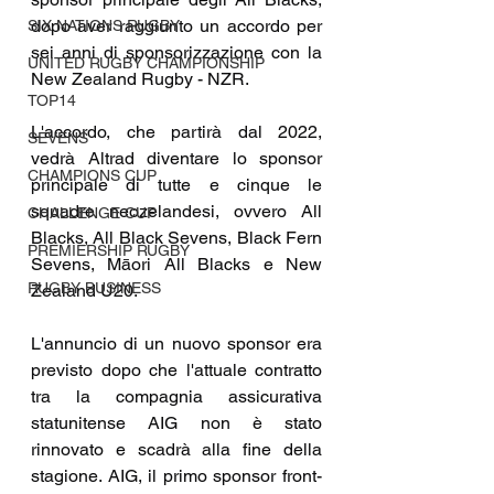
dopo aver raggiunto un accordo per 
SIX NATIONS RUGBY
sei anni di sponsorizzazione con la 
UNITED RUGBY CHAMPIONSHIP
New Zealand Rugby - NZR.
TOP14
L'accordo, che partirà dal 2022, 
SEVENS
vedrà Altrad diventare lo sponsor 
CHAMPIONS CUP
principale di tutte e cinque le 
squadre neozelandesi, ovvero All 
CHALLENGE CUP
Blacks, All Black Sevens, Black Fern 
PREMIERSHIP RUGBY
Sevens, Māori All Blacks e New 
RUGBY BUSINESS
Zealand U20.
L'annuncio di un nuovo sponsor era 
previsto dopo che l'attuale contratto 
tra la compagnia assicurativa 
statunitense AIG non è stato 
rinnovato e scadrà alla fine della 
stagione. AIG, il primo sponsor front-