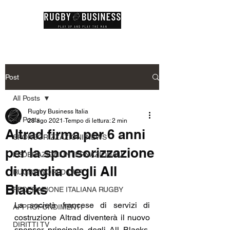
Post
All Posts
Rugby Business Italia
All Posts
28 ago 2021
Tempo di lettura: 2 min
Altrad firma per 6 anni
SPONSORIZZAZIONI NEWS
per la sponsorizzazione
FEDERAZIONI INTERNAZIONALI
di maglia degli All
RUGBY WORLD CUP
Blacks
FEDERAZIONE ITALIANA RUGBY
La società francese di servizi di 
APPROFONDIMENTI
costruzione Altrad diventerà il nuovo 
DIRITTI TV
sponsor principale degli All Blacks, 