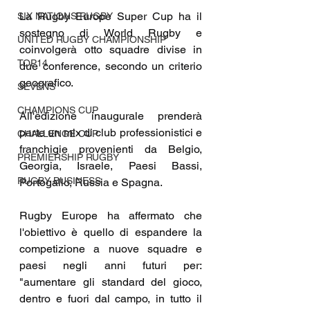
La Rugby Europe Super Cup ha il 
SIX NATIONS RUGBY
sostegno di World Rugby e 
UNITED RUGBY CHAMPIONSHIP
coinvolgerà otto squadre divise in 
TOP14
due conference, secondo un criterio 
geografico.
SEVENS
CHAMPIONS CUP
All'edizione inaugurale prenderà 
parte un mix di club professionistici e 
CHALLENGE CUP
franchigie provenienti da Belgio, 
PREMIERSHIP RUGBY
Georgia, Israele, Paesi Bassi, 
RUGBY BUSINESS
Portogallo, Russia e Spagna.
Rugby Europe ha affermato che 
l'obiettivo è quello di espandere la 
competizione a nuove squadre e 
paesi negli anni futuri per: 
"aumentare gli standard del gioco, 
dentro e fuori dal campo, in tutto il 