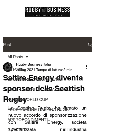
Post
All Posts
Rugby Business Italia
All Posts
16 lug 2021
Tempo di lettura: 2 min
Saltire Energy diventa
SPONSORIZZAZIONI NEWS
sponsor della Scottish
FEDERAZIONI INTERNAZIONALI
Rugby
RUGBY WORLD CUP
La Scottish Rugby ha firmato un 
FEDERAZIONE ITALIANA RUGBY
nuovo accordo di sponsorizzazione 
APPROFONDIMENTI
con Saltire Energy, società 
specializzata nell'industria 
DIRITTI TV