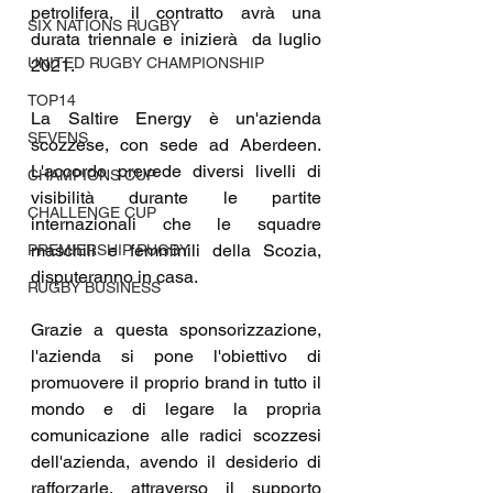
petrolifera, il contratto avrà una 
SIX NATIONS RUGBY
durata triennale e inizierà  da luglio 
UNITED RUGBY CHAMPIONSHIP
2021.
TOP14
La Saltire Energy è un'azienda 
SEVENS
scozzese, con sede ad Aberdeen. 
L'accordo prevede diversi livelli di 
CHAMPIONS CUP
visibilità durante le partite 
CHALLENGE CUP
internazionali che le squadre 
maschili e femminili della Scozia, 
PREMIERSHIP RUGBY
disputeranno in casa.
RUGBY BUSINESS
Grazie a questa sponsorizzazione, 
l'azienda si pone l'obiettivo di 
promuovere il proprio brand in tutto il 
mondo e di legare la propria 
comunicazione alle radici scozzesi 
dell'azienda, avendo il desiderio di 
rafforzarle, attraverso il supporto 